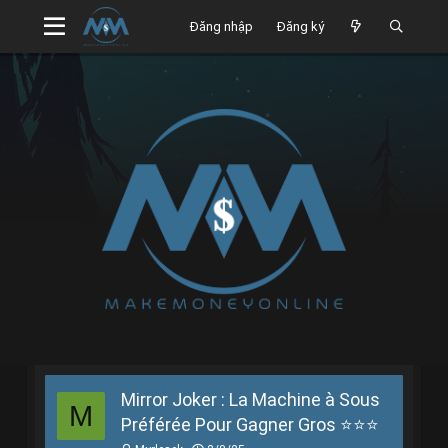
Đăng nhập
Đăng ký
Mirror Joker : La Machine à Sous
M
Préférée Pour Gagner Gros ⭐⭐⭐