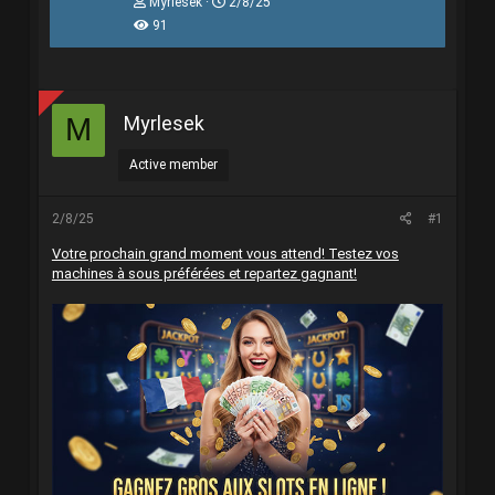
T
N
Myrlesek
2/8/25
h
g
91
r
à
e
y
a
g
d
ử
s
i
Myrlesek
M
t
a
r
Active member
t
e
r
2/8/25
#1
Votre prochain grand moment vous attend! Testez vos
machines à sous préférées et repartez gagnant!