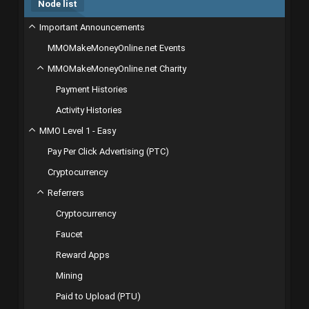
Node list
Important Announcements
MMOMakeMoneyOnline.net Events
MMOMakeMoneyOnline.net Charity
Payment Histories
Activity Histories
MMO Level 1 - Easy
Pay Per Click Advertising (PTC)
Cryptocurrency
Referrers
Cryptocurrency
Faucet
Reward Apps
Mining
Paid to Upload (PTU)