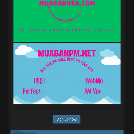
Sign up now!