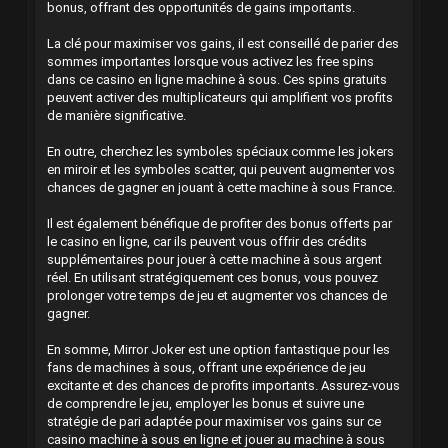
bonus, offrant des opportunités de gains importants.
La clé pour maximiser vos gains, il est conseillé de parier des
sommes importantes lorsque vous activez les free spins
dans ce casino en ligne machine à sous. Ces spins gratuits
peuvent activer des multiplicateurs qui amplifient vos profits
de manière significative.
En outre, cherchez les symboles spéciaux comme les jokers
en miroir et les symboles scatter, qui peuvent augmenter vos
chances de gagner en jouant à cette machine à sous France.
Il est également bénéfique de profiter des bonus offerts par
le casino en ligne, car ils peuvent vous offrir des crédits
supplémentaires pour jouer à cette machine à sous argent
réel. En utilisant stratégiquement ces bonus, vous pouvez
prolonger votre temps de jeu et augmenter vos chances de
gagner.
En somme, Mirror Joker est une option fantastique pour les
fans de machines à sous, offrant une expérience de jeu
excitante et des chances de profits importants. Assurez-vous
de comprendre le jeu, employer les bonus et suivre une
stratégie de pari adaptée pour maximiser vos gains sur ce
casino machine à sous en ligne et jouer au machine à sous