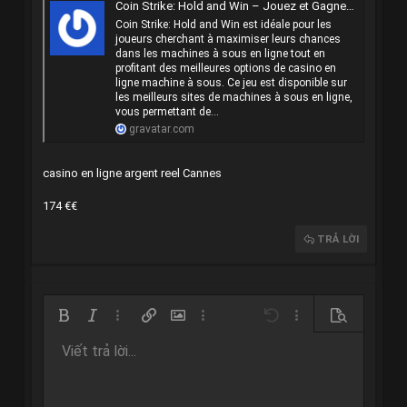
Coin Strike: Hold and Win – Jouez et Gagnez de Gros Gains au Casino en Ligne Machine à Sous !
Coin Strike: Hold and Win est idéale pour les
joueurs cherchant à maximiser leurs chances
dans les machines à sous en ligne tout en
profitant des meilleures options de casino en
ligne machine à sous. Ce jeu est disponible sur
les meilleurs sites de machines à sous en ligne,
vous permettant de...
gravatar.com
casino en ligne argent reel Cannes
174 €€
TRẢ LỜI
Bold
In nghiêng
Thêm tùy chọn…
Chèn liên kết
Chèn hình ảnh
Thêm tùy chọn…
Undo
Thêm tùy chọn…
Xem trước
Viết trả lời...
Căn trái
9
Arial
Lưu nháp
Danh sách có thứ tự
Normal
Kích thước
Mặt cười
Redo
Trích dẫn
Toggle BB code
Màu chữ
Media
Xóa định dạng
Phông chữ
Insert table
Bản thảo
Danh sách
Insert horizontal line
Căn lề
Spoiler
Paragraph format
Mã
Gạch ngang
Gạch chân
Inline spoiler
10
Xóa bản thảo
Book Antiqua
Căn giữa
Danh sách không có thứ tự
Heading 1
Inline code