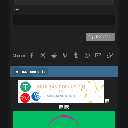
12
Courier New
Căn phải
Thụt lề
Heading 2
Georgia
15
Justify text
Tên
Tăng lề
Heading 3
18
Tahoma
22
Times New Roman
26
Trebuchet MS
Gửi trả lời
Verdana
Facebook
X (Twitter)
Reddit
Pinterest
Tumblr
WhatsApp
Email
Link
Chia sẻ:
Announcements