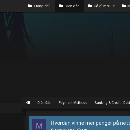
Trang chủ
Diễn đàn
Có gì mới
M
Diễn đàn
Payment Methods
Banking & Credit - Debi
Hvordan vinne mer penger på nett
M
T
N