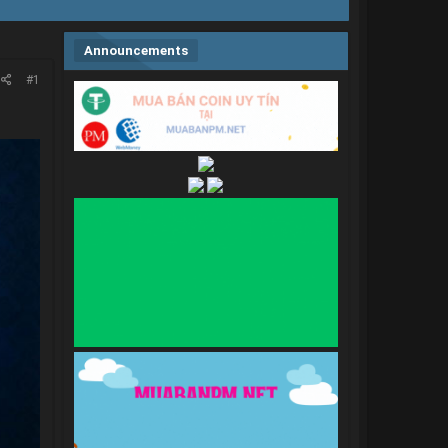
Announcements
#1