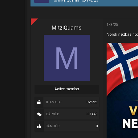
MitziQuams
1/8/25
h
g
r
à
e
y
a
g
d
ử
1/8/25
MitziQuams
s
i
Norsk nettkasino: 
t
a
M
r
t
e
r
Active member
THAM GIA
16/5/25
BÀI VIẾT
113,643
CẢM XÚC
0