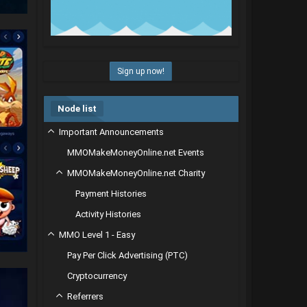
Sign up now!
Node list
Important Announcements
MMOMakeMoneyOnline.net Events
MMOMakeMoneyOnline.net Charity
Payment Histories
Activity Histories
MMO Level 1 - Easy
Pay Per Click Advertising (PTC)
Cryptocurrency
Referrers