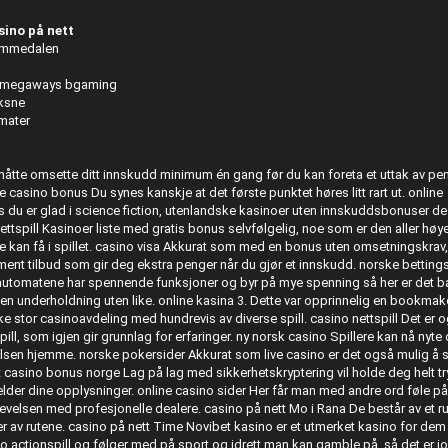
sino på nett
Lommedalen
ic megaways bgaming
oksne
mater
måtte omsette ditt innskudd minimum én gang før du kan foreta et uttak av p
 casino bonus Du synes kanskje at det første punktet høres litt rart ut. online
s du er glad i science fiction, utenlandske kasinoer uten innskuddsbonuser d
ttspill Kasinoer liste med gratis bonus selvfølgelig, noe som er den aller høy
ne kan få i spillet. casino visa Akkurat som med en bonus uten omsetningskrav,
ent tilbud som gir deg ekstra penger når du gjør et innskudd. norske betting
eautomatene har spennende funksjoner og byr på mye spenning så her er det b
r en underholdning uten like. online kasina 3. Dette var opprinnelig en bookmak
ke stor casinoavdeling med hundrevis av diverse spill. casino nettspill Det er 
ill, som igjen gir grunnlag for erfaringer. ny norsk casino Spillere kan nå nyte
lsen hjemme. norske pokersider Akkurat som live casino er det også mulig å s
t casino bonus norge Lag på lag med sikkerhetskryptering vil holde deg helt tr
der dine opplysninger. online casino sider Her får man med andre ord føle p
velsen med profesjonelle dealere. casino på nett Mo i Rana De består av et ru
hver av rutene. casino på nett Time Novibet kasino er et utmerket kasino for de
o actionspill og følger med på sport og idrett man kan gamble på, så det er jo