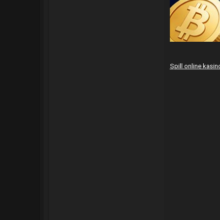
Spill online kasin