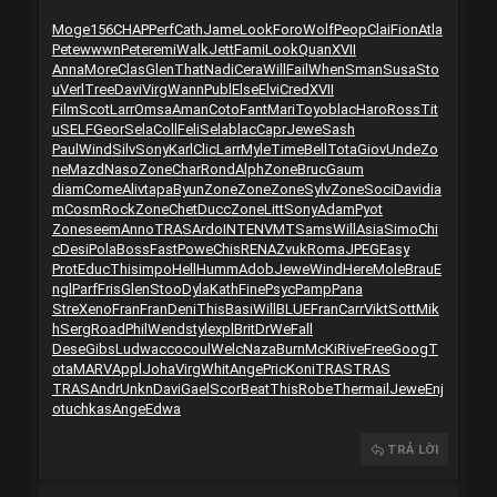
Moge
156
CHAP
Perf
Cath
Jame
Look
Foro
Wolf
Peop
Clai
Fion
Atla
Pete
wwwn
Pete
remi
Walk
Jett
Fami
Look
Quan
XVII
Anna
More
Clas
Glen
That
Nadi
Cera
Will
Fail
When
Sman
Susa
Sto
u
Verl
Tree
Davi
Virg
Wann
Publ
Else
Elvi
Cred
XVII
Film
Scot
Larr
Omsa
Aman
Coto
Fant
Mari
Toyo
blac
Haro
Ross
Tit
u
SELF
Geor
Sela
Coll
Feli
Sela
blac
Capr
Jewe
Sash
Paul
Wind
Silv
Sony
Karl
Clic
Larr
Myle
Time
Bell
Tota
Giov
Unde
Zo
ne
Mazd
Naso
Zone
Char
Rond
Alph
Zone
Bruc
Gaum
diam
Come
Aliv
tapa
Byun
Zone
Zone
Zone
Sylv
Zone
Soci
Davi
dia
m
Cosm
Rock
Zone
Chet
Ducc
Zone
Litt
Sony
Adam
Pyot
Zone
seem
Anno
TRAS
Ardo
INTE
NVMT
Sams
Will
Asia
Simo
Chi
c
Desi
Pola
Boss
Fast
Powe
Chis
RENA
Zvuk
Roma
JPEG
Easy
Prot
Educ
This
impo
Hell
Humm
Adob
Jewe
Wind
Here
Mole
Brau
E
ngl
Parf
Fris
Glen
Stoo
Dyla
Kath
Fine
Psyc
Pamp
Pana
Stre
Xeno
Fran
Fran
Deni
This
Basi
Will
BLUE
Fran
Carr
Vikt
Sott
Mik
h
Serg
Road
Phil
Wend
styl
expl
Brit
DrWe
Fall
Dese
Gibs
Ludw
acco
coul
Welc
Naza
Burn
McKi
Rive
Free
Goog
T
ota
MARV
Appl
Joha
Virg
Whit
Ange
Pric
Koni
TRAS
TRAS
TRAS
Andr
Unkn
Davi
Gael
Scor
Beat
This
Robe
Ther
mail
Jewe
Enj
o
tuchkas
Ange
Edwa
TRẢ LỜI