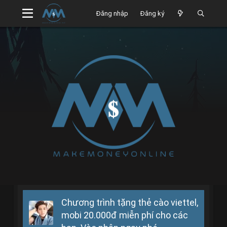
Đăng nhập
Đăng ký
Chương trình tặng thẻ cào viettel,
mobi 20.000đ miễn phí cho các