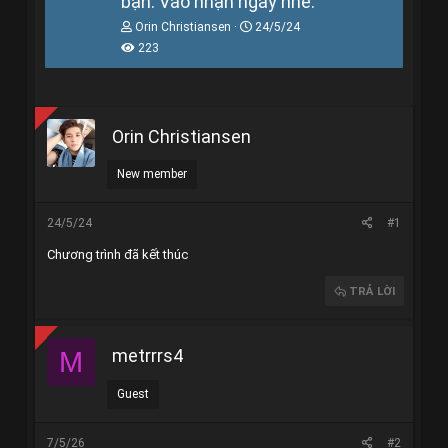
bạn. Vào nhận ngay nhé.
T
N
Orin Christiansen
24/5/24
h
g
223
r
à
e
y
a
g
d
ử
s
i
Orin Christiansen
t
a
r
New member
t
e
r
24/5/24
#1
Chương trình đã kết thúc
TRẢ LỜI
metrrrs4
M
Guest
7/5/26
#2