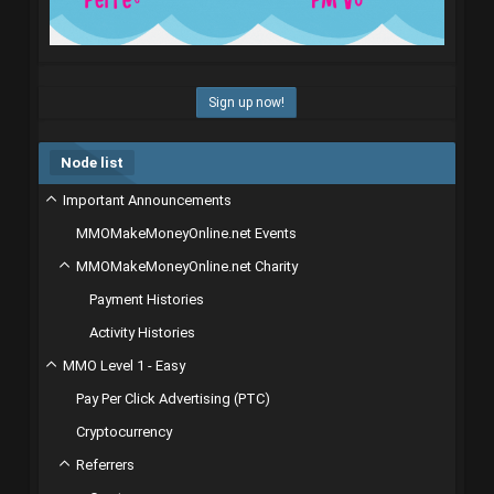
Sign up now!
Node list
Important Announcements
MMOMakeMoneyOnline.net Events
MMOMakeMoneyOnline.net Charity
Payment Histories
Activity Histories
MMO Level 1 - Easy
Pay Per Click Advertising (PTC)
Cryptocurrency
Referrers