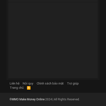
Liên hệ
Nội quy
Chính sách bảo mật
Trợ giúp
Trang chủ
R
S
S
©
MMO Make Money Online
2024 | All Rights Reserved.