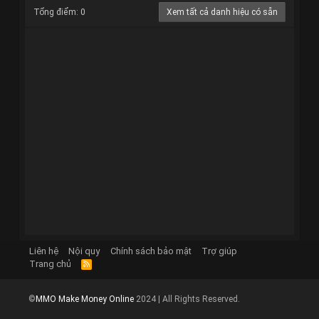
Tổng điểm: 0
Xem tất cả danh hiệu có sẵn
Liên hệ
Nội quy
Chính sách bảo mật
Trợ giúp
Trang chủ
R
S
S
©
MMO Make Money Online
2024 | All Rights Reserved.