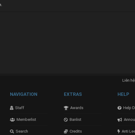
n.
Liên hệ
NAVIGATION
EXTRAS
HELP
Staff
Awards
Help D
Memberlist
Banlist
Annou
Search
Credits
Anti Le