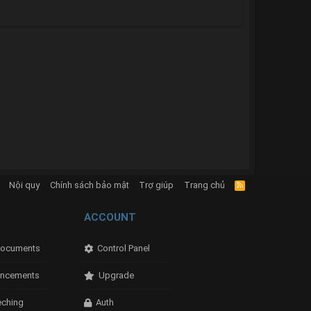
Nội quy
Chính sách bảo mật
Trợ giúp
Trang chủ
R
S
S
ACCOUNT
ocuments
Control Panel
ncements
Upgrade
eching
Auth