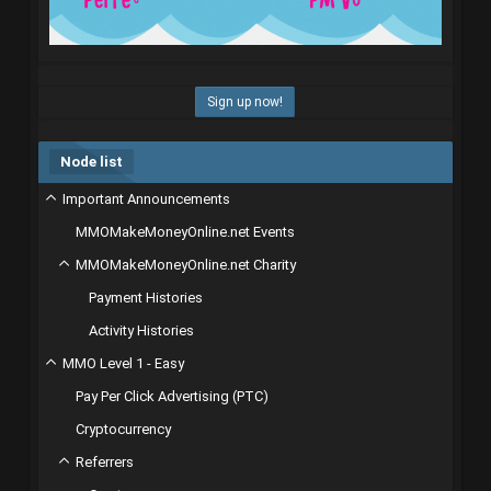
Sign up now!
Node list
Important Announcements
MMOMakeMoneyOnline.net Events
MMOMakeMoneyOnline.net Charity
Payment Histories
Activity Histories
MMO Level 1 - Easy
Pay Per Click Advertising (PTC)
Cryptocurrency
Referrers