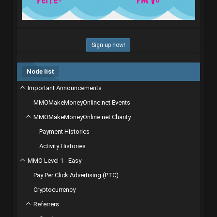
Sign up now!
Node list
Important Announcements
MMOMakeMoneyOnline.net Events
MMOMakeMoneyOnline.net Charity
Payment Histories
Activity Histories
MMO Level 1 - Easy
Pay Per Click Advertising (PTC)
Cryptocurrency
Referrers