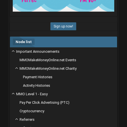
Sign up now!
Node list
Important Announcements
MMOMakeMoneyOnline.net Events
MMOMakeMoneyOnline.net Charity
Payment Histories
Activity Histories
MMO Level 1 - Easy
Pay Per Click Advertising (PTC)
Cryptocurrency
Referrers