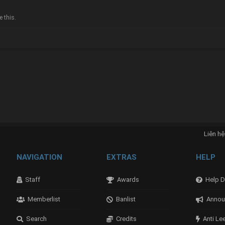
 this.
Liên hệ
NAVIGATION
EXTRAS
HELP
Staff
Awards
Help D
Memberlist
Banlist
Annou
Search
Credits
Anti Le