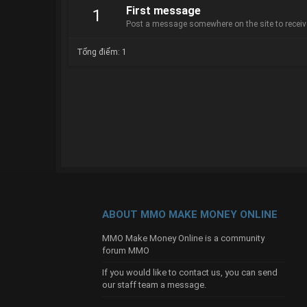
First message
1
Post a message somewhere on the site to receive
Tổng điểm: 1
ABOUT MMO MAKE MONEY ONLINE
MMO Make Money Online is a community
forum MMO
If you would like to contact us, you can send
our
staff team
a message.