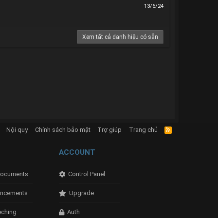
13/6/24
Xem tất cả danh hiệu có sẵn
Nội quy
Chính sách bảo mật
Trợ giúp
Trang chủ
R
S
S
ACCOUNT
ocuments
Control Panel
ncements
Upgrade
eching
Auth