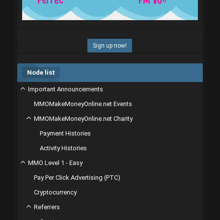
Sign up now!
Node list
Important Announcements
MMOMakeMoneyOnline.net Events
MMOMakeMoneyOnline.net Charity
Payment Histories
Activity Histories
MMO Level 1 - Easy
Pay Per Click Advertising (PTC)
Cryptocurrency
Referrers