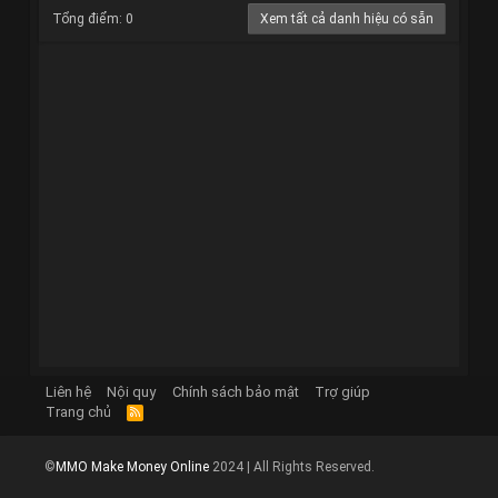
Tổng điểm: 0
Xem tất cả danh hiệu có sẵn
Liên hệ
Nội quy
Chính sách bảo mật
Trợ giúp
Trang chủ
R
S
S
©
MMO Make Money Online
2024 | All Rights Reserved.