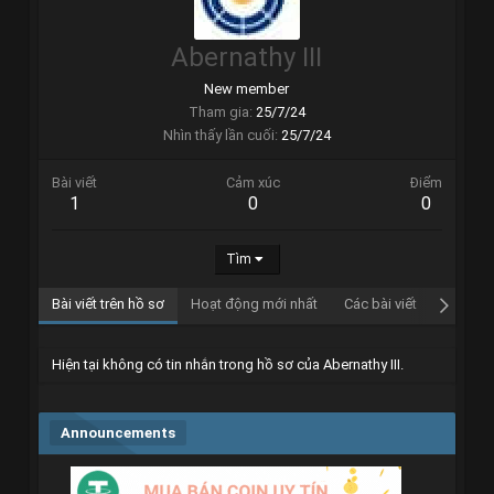
Abernathy III
New member
Tham gia
25/7/24
Nhìn thấy lần cuối
25/7/24
Bài viết
Cảm xúc
Điểm
1
0
0
Tìm
Bài viết trên hồ sơ
Hoạt động mới nhất
Các bài viết
Giới thi
Hiện tại không có tin nhắn trong hồ sơ của Abernathy III.
Announcements