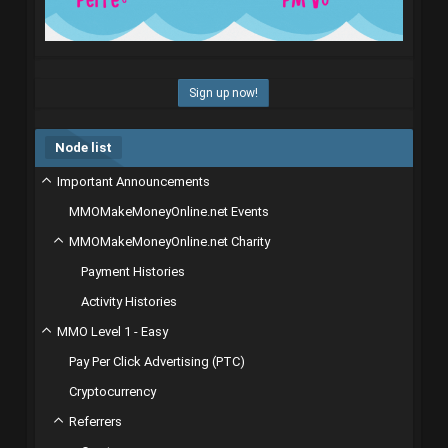
Sign up now!
Node list
Important Announcements
MMOMakeMoneyOnline.net Events
MMOMakeMoneyOnline.net Charity
Payment Histories
Activity Histories
MMO Level 1 - Easy
Pay Per Click Advertising (PTC)
Cryptocurrency
Referrers