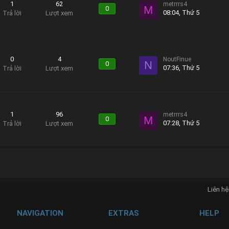
1
62
metrrrs4
M
0
08:04, Thứ 5
Trả lời
Lượt xem
0
4
NoutFinue
N
0
07:36, Thứ 5
Trả lời
Lượt xem
1
96
metrrrs4
M
0
07:28, Thứ 5
Trả lời
Lượt xem
Liên hệ
NAVIGATION
EXTRAS
HELP