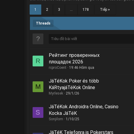
1
2
3
…
178
Tiếp
Threads
Рейтинг проверенных
R
площадок 2026
rcproCoent
19:46 Hôm qua
JáTéKok Poker és több
M
KáRtyajáTéKok Online
Myrlesek
29/1/26
JáTéKok Androidra Online, Casino
S
Kocka JáTéK
Sonjilom
1/10/25
JáTéK Telefonra is Pokerstars