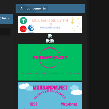
Announcements
ộ lọc