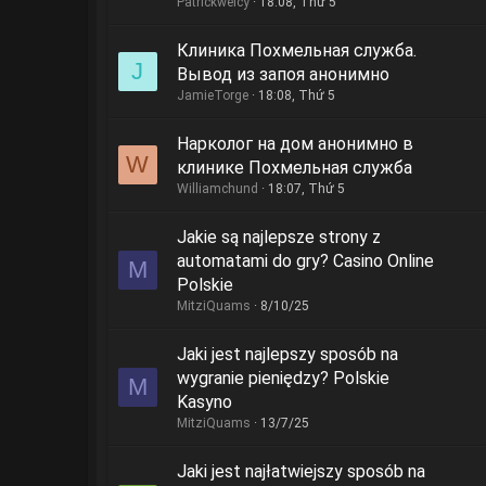
Patrickweicy
18:08, Thứ 5
Клиника Похмельная служба.
J
Вывод из запоя анонимно
JamieTorge
18:08, Thứ 5
Нарколог на дом анонимно в
W
клинике Похмельная служба
Williamchund
18:07, Thứ 5
Jakie są najlepsze strony z
automatami do gry? Casino Online
M
Polskie
MitziQuams
8/10/25
Jaki jest najlepszy sposób na
wygranie pieniędzy? Polskie
M
Kasyno
MitziQuams
13/7/25
Jaki jest najłatwiejszy sposób na