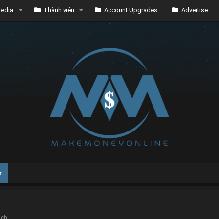
edia
Thành viên
Account Upgrades
Advertise
r
ịch.