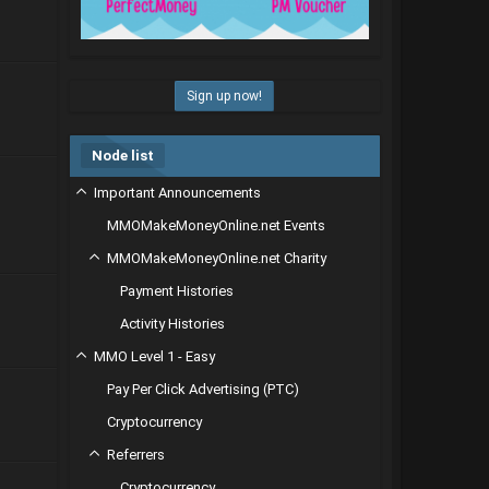
Sign up now!
Node list
Important Announcements
MMOMakeMoneyOnline.net Events
MMOMakeMoneyOnline.net Charity
Payment Histories
Activity Histories
MMO Level 1 - Easy
Pay Per Click Advertising (PTC)
Cryptocurrency
Referrers
Cryptocurrency