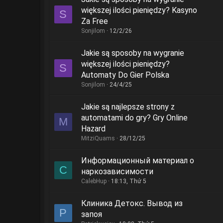
większej ilości pieniędzy? Kasyno
S
Za Free
Sonjilom
12/2/26
Jakie są sposoby na wygranie
większej ilości pieniędzy?
S
Automaty Do Gier Polska
Sonjilom
24/4/25
Jakie są najlepsze strony z
automatami do gry? Gry Online
M
Hazard
MitziQuams
28/12/25
Информационный материал о
C
наркозависимости
CalebHup
18:13, Thứ 5
Клиника Детокс. Вывод из
P
запоя