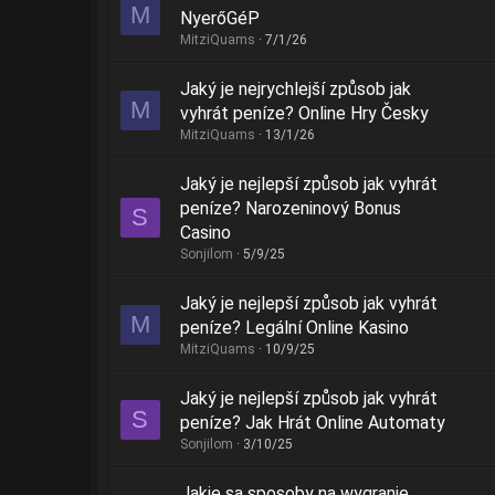
M
NyerőGéP
MitziQuams
7/1/26
Jaký je nejrychlejší způsob jak
M
vyhrát peníze? Online Hry Česky
MitziQuams
13/1/26
Jaký je nejlepší způsob jak vyhrát
peníze? Narozeninový Bonus
S
Casino
Sonjilom
5/9/25
Jaký je nejlepší způsob jak vyhrát
M
peníze? Legální Online Kasino
MitziQuams
10/9/25
Jaký je nejlepší způsob jak vyhrát
S
peníze? Jak Hrát Online Automaty
Sonjilom
3/10/25
Jakie są sposoby na wygranie