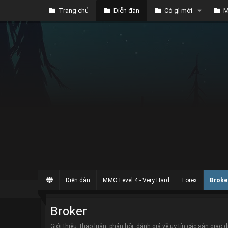
Trang chủ
Diễn đàn
Có gì mới
M
Diễn đàn
MMO Level 4 - Very Hard
Forex
Broke
Broker
Giới thiệu, thảo luận, phản hồi, đánh giá về uy tín các sàn giao d