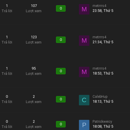
1
107
metrrrs4
M
0
23:58, Thứ 5
Trả lời
Lượt xem
1
123
metrrrs4
M
0
21:34, Thứ 5
Trả lời
Lượt xem
1
95
metrrrs4
M
0
18:53, Thứ 5
Trả lời
Lượt xem
0
2
CalebHup
C
0
18:13, Thứ 5
Trả lời
Lượt xem
0
2
Patrickweicy
P
0
18:08, Thứ 5
Trả lời
Lượt xem