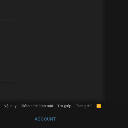
Nội quy
Chính sách bảo mật
Trợ giúp
Trang chủ
R
S
S
ACCOUNT