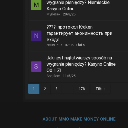
wygranie pieniędzy? Niemieckie
M
Kasyno Online
Myrlesek
20/8/25
????-протокол Kraken
гарантирует анонимность при
N
входе
NoutFinue
07:36, Thứ 5
Jaki jest najłatwiejszy sposób na
wygranie pieniędzy? Kasyno Online
S
Od 1 Zl
Sonjilom
11/5/25
1
2
3
…
178
Tiếp
ABOUT MMO MAKE MONEY ONLINE